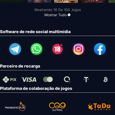
Mostrando
16
De 100 Jogos
Mostrar Tudo
Software de rede social multimídia
Parceiro de recarga
Plataforma de colaboração de jogos