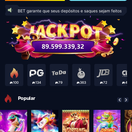
HBET garante que seus depósitos e saques sejam feitos com facilid
100
134
79
363
72
44
Popular