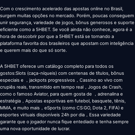
Com o crescimento acelerado das apostas online no Brasil,
surgem muitas opções no mercado. Porém, poucas conseguem
unir segurança, variedade de jogos, bônus generosos e suporte
eficiente como a 5HBET. Se você ainda não conhece, agora é a
hora de descobrir por que a 5HBET está se tornando a
plataforma favorita dos brasileiros que apostam com inteligência
e querem mais do que só sorte.
A 5HBET oferece um catálogo completo para todos os
gostos:Slots (caça-níqueis) com centenas de títulos, bônus
especiais e ，jackpots progressivos，Cassino ao vivo com
crupiês reais, transmitido em tempo real，Jogos de Crash,
como o famoso Aviator, para quem gosta de ，adrenalina e
estratégia，Apostas esportivas em futebol, basquete, tênis,
MMA, e muito mais，eSports (como CS:GO, Dota 2, FIFA) e
esportes virtuais disponíveis 24h por dia，Essa variedade
garante que o jogador nunca fique entediado e tenha sempre
uma nova oportunidade de lucrar.