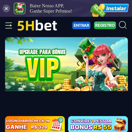
Baixe Nosso APP,
Instalar
Ganhe Super Prêmios!
ENTRAR
REGISTRO