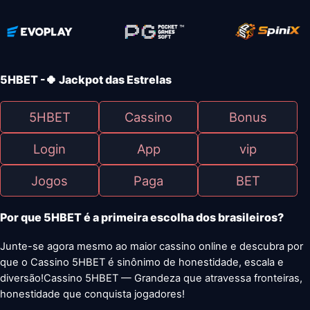
5HBET -🍀 Jackpot das Estrelas
5HBET
Cassino
Bonus
Login
App
vip
Jogos
Paga
BET
Por que 5HBET é a primeira escolha dos brasileiros?
Junte-se agora mesmo ao maior cassino online e descubra por
que o Cassino 5HBET é sinônimo de honestidade, escala e
diversão!Cassino 5HBET — Grandeza que atravessa fronteiras,
honestidade que conquista jogadores!